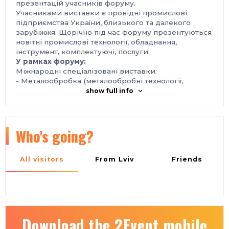
презентацій учасників форуму.
Учасниками виставки є провідні промислові
підприємства України, близького та далекого
зарубіжжя. Щорічно під час форуму презентуються
новітні промислові технології, обладнання,
інструмент, комплектуючі, послуги.
У рамках форуму:
Міжнародні спеціалізовані виставки:
- Металообробка (металообробні технології,
обладнання)
show full info
- УкрВторТех (комісійна техніка, обладнання)
- УкрЛитво (обладнання та технології для
ливарного виробництва)
- УкрЗварювання (технології, обладнання та
Who's going?
матеріали)
- Гідравліка. Пневматика
- Підшипники (підшипники котіння та ковзання,
All visitors
From Lviv
Friends
вільні деталі: шарики та ролики, втулки
стягувальні, технології, обладнання та інструмент
для виробництва підшипників)
- Автоматизація і робототехніка (автоматизація
виробництва, автоматизовані системи управління
технологічними процесами, автоматизація об'єктів
Download the 2Event mobile
промисловості)