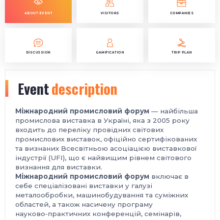
ABOUT EVENT
VISITORS
COMPANIES
DISCUSSION
GAMIFICATION
TRIP PLAN
Event
description
Міжнародний промисловий форум
— найбільша
промислова виставка в Україні, яка з 2005 року
входить до переліку провідних світових
промислових виставок, офіційно сертифікованих
та визнаних Всесвітньою асоціацією виставкової
індустрії (UFI), що є найвищим рівнем світового
визнання для виставки.
Міжнародний промисловий форум
включає в
себе спеціалізовані виставки у галузі
металообробки, машинобудування та суміжних
областей, а також насичену програму
науково‑практичних конференцій, семінарів,