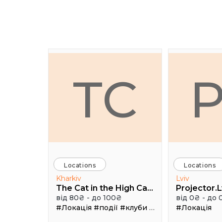
TC
Locations
Locations
Kharkiv
Lviv
The Cat in the High Castle
Projector.L
від 80₴ - до 100₴
від 0₴ - до 
#Локація
#події
#клуби
#Зал
#Локація