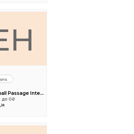
EH
ions
Event hall Passage Interdit
- до 0₴
ія