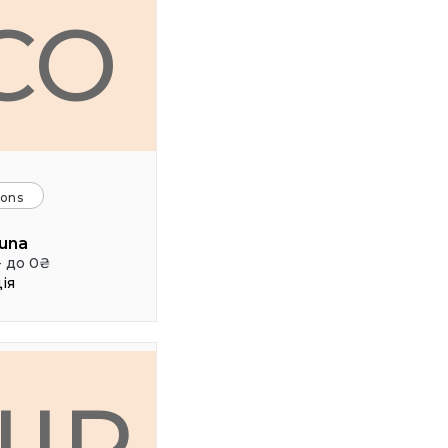
CO
ions
una
- до 0₴
ія
ШР