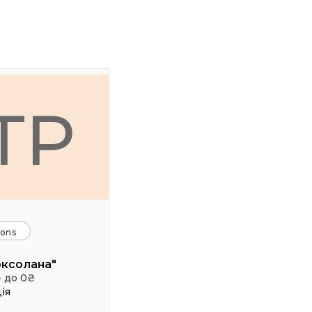
ТР
ions
оксолана"
- до 0₴
ія