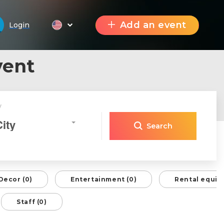
Add an event
Login
vent
y
City
Search
Decor (0)
Entertainment (0)
Rental equip
Staff (0)