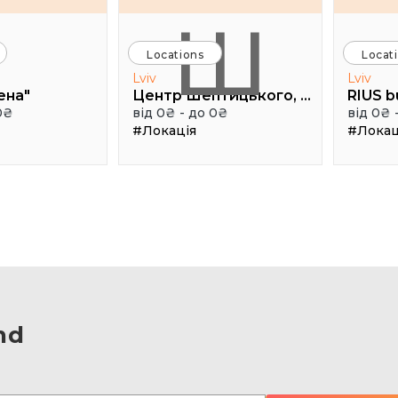
Ш
Locations
Locat
Lviv
Lviv
ена"
Центр Шептицького, 1 поверх, паркова аудиторія
RIUS b
0₴
від 0₴ - до 0₴
від 0₴ 
#Локація
#Локац
nd