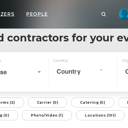
IZERS
PEOPLE
d contractors for your e
y
Country
Cit
Country
orms (2)
Carrier (0)
Catering (0)
g (0)
Photo/Video (1)
Locations (101)