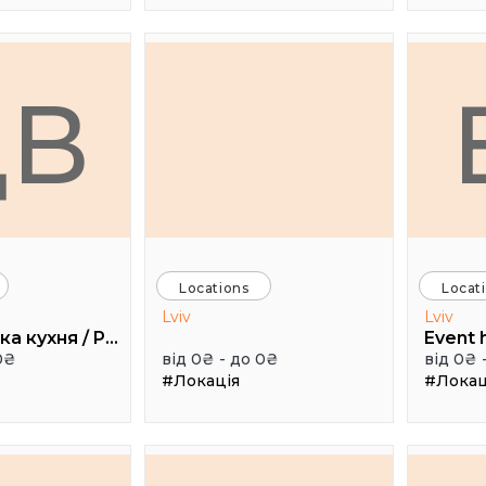
ДВ
Locations
Locat
Lviv
Lviv
Дуже висока кухня / Pretty High Kitchen
0₴
від 0₴ - до 0₴
від 0₴ 
#Локація
#Локац