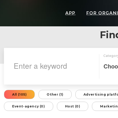
APP
FOR ORGAN
Fin
Categor
All (105)
Other (1)
Advertising platf
Event-agency (0)
Host (0)
Marketin