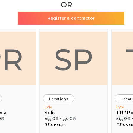
OR
Register a contractor
PR
SP
Locations
Locat
Lviv
Lviv
viv
Split
ТЦ "Р
0₴
від 0₴ - до 0₴
від 0₴ 
#Локація
#Локац