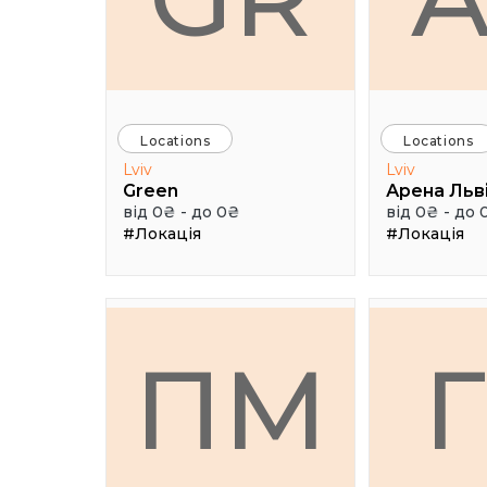
Locations
Locations
Lviv
Lviv
Green
Арена Льв
від 0₴ - до 0₴
від 0₴ - до 
#Локація
#Локація
ПМ