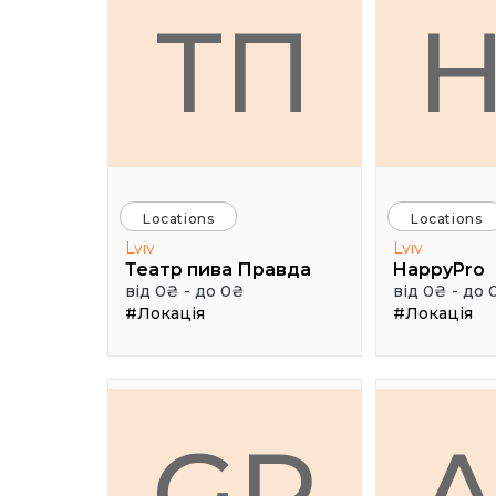
ТП
Locations
Locations
Lviv
Lviv
Театр пива Правда
HappyPro
від 0₴ - до 0₴
від 0₴ - до 
#Локація
#Локація
GR