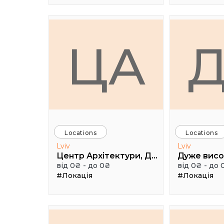
ЦА
Locations
Locations
Lviv
Lviv
Центр Архітектури, Дизайну та Урбаністики Порохова ВЕЖА
від 0₴ - до 0₴
від 0₴ - до 
#Локація
#Локація