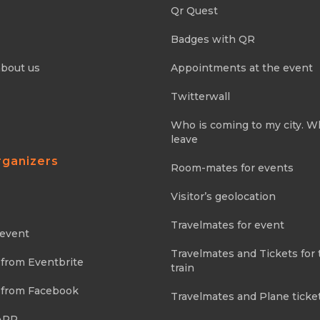
Qr Quest
Badges with QR
about us
Appointments at the event
Twitterwall
Who is coming to my city. 
leave
rganizers
Room-mates for events
Visitor’s geolocation
Travelmates for event
 event
Travelmates and Tickets for 
 from Eventbrite
train
 from Facebook
Travelmates and Plane ticke
APP