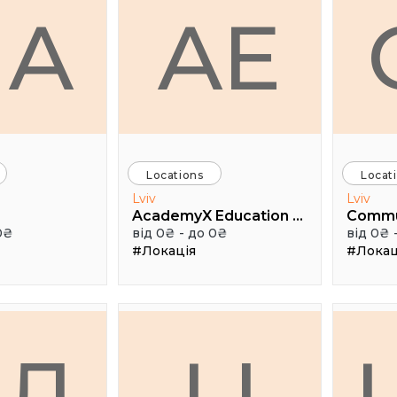
HA
AE
Locations
Locat
Lviv
Lviv
AcademyX Education Hub
Comm
0₴
від 0₴ - до 0₴
від 0₴ 
#Локація
#Локац
АЛ
LI