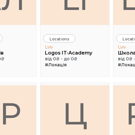
Locations
Locat
Lviv
Lviv
ів
Logos IT-Academy
Школа
0₴
від 0₴ - до 0₴
від 0₴ 
#Локація
#Локац
ГР
Ц