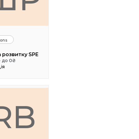
ions
 розвитку SPE
- до 0₴
ія
RB