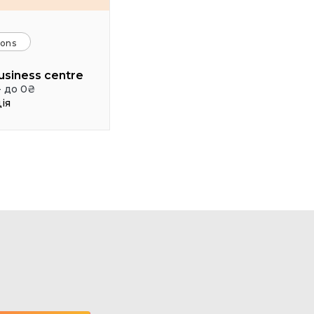
ions
usiness centre
- до 0₴
ія