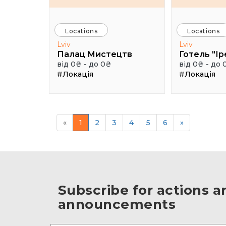
Locations
Locations
Lviv
Lviv
Палац Мистецтв
Готель "Ір
від 0₴ - до 0₴
від 0₴ - до 
#Локація
#Локація
«
1
2
3
4
5
6
»
Subscribe for actions a
announcements