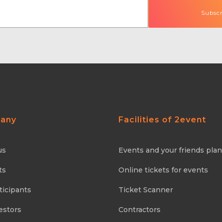
any
Facilities of 2event
us
Events and your friends pla
ts
Online tickets for events
ticipants
Ticket Scanner
estors
Contractors